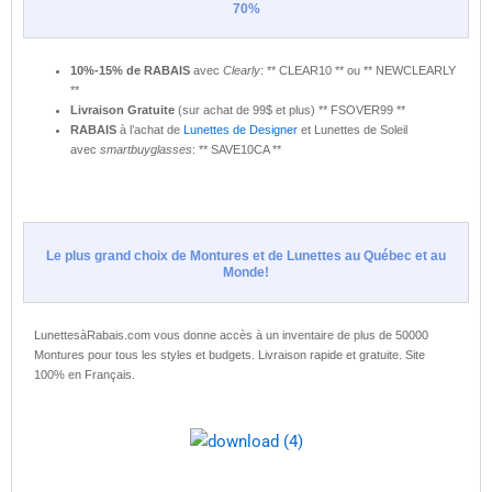
70%
10%-15% de RABAIS
avec
Clearly
: ** CLEAR10 ** ou ** NEWCLEARLY
**
Livraison Gratuite
(sur achat de 99$ et plus) ** FSOVER99 **
RABAIS
à l’achat de
Lunettes de Designer
et Lunettes de Soleil
avec
smartbuyglasses
: ** SAVE10CA **
Le plus grand choix de Montures et de Lunettes au Québec et au
Monde!
LunettesàRabais.com vous donne accès à un inventaire de plus de 50000
Montures pour tous les styles et budgets. Livraison rapide et gratuite. Site
100% en Français.