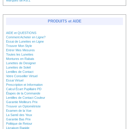
Marques de A à Z
PRODUITS et AIDE
AIDE et QUESTIONS
Comment Acheter en Ligne?
Essai de Lunettes en Ligne
Trouver Mon Style
Entrer Mes Mesures
Toutes les Lunettes
Montures en Rabais
Lunettes de Designer
Lunettes de Soleil
Lentilles de Contact
Votre Conseiller Virtuel
Essai Virtuel
Prescription et Information
Calcul Écart Pupillaire PD
Étapes de la Commande
Lentilles de Contact Couleur
Garantie Meilleurs Prix
Trouver un Optométriste
Examen de la Vue
La Santé des Yeux
Garantie Bas Prix
Politique de Retour
Livraison Rapide