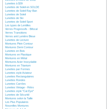
Lunettes à $39
Lunettes de Soleil en SOLDE
Lunettes de Soleil Ray-Ban
Lunettes de Soleil
Lunettes de Ski
Lunettes de Soleil Sport
Les types de Lentilles
Verres Progressifs - Bifocal
Verres Transitions
Verres anti Lumière Bleue
Lunettes de Lecture
Montures Plein Contour
Montures Demi Contour
Lunettes en Bois
Montures en Plastique
Montures en Métal
Montures Acier Inoxydable
Montures en Titanium
Lunettes par Formes
Lunettes style Aviateur
Lunettes Rectangulaires
Lunettes Rondes
Lunettes Carrées
Lunettes Vintage - Rétro
Lunettes style ''Cat Eye''
Lunettes de Sécurité
Montures selon la Taille
Les Plus Populaires
Nouvelles Montures