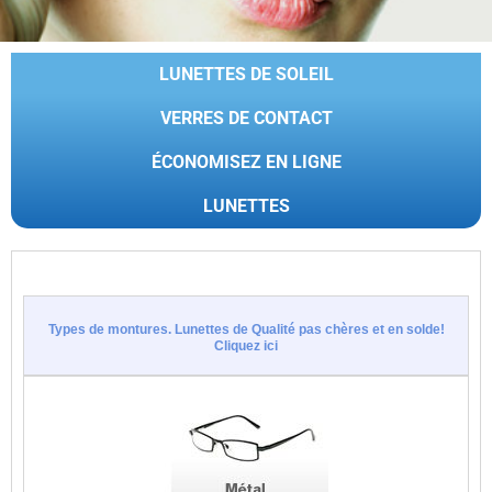
LUNETTES DE SOLEIL
VERRES DE CONTACT
ÉCONOMISEZ EN LIGNE
LUNETTES
Types de montures. Lunettes de Qualité pas chères et en solde!
Cliquez ici