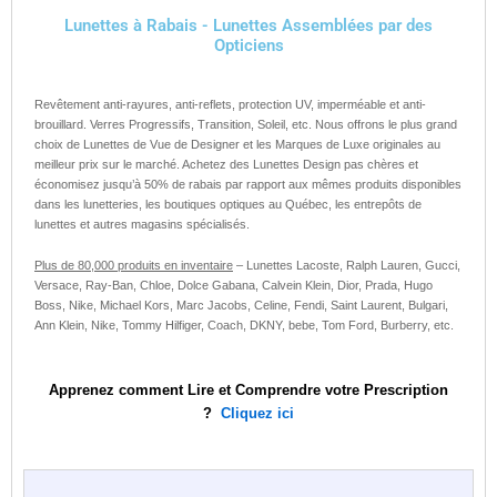
Lunettes à Rabais - Lunettes Assemblées par des
Opticiens
Revêtement anti-rayures, anti-reflets, protection UV, imperméable et anti-
brouillard. Verres Progressifs, Transition, Soleil, etc. Nous offrons le plus grand
choix de Lunettes de Vue de Designer et les Marques de Luxe originales au
meilleur prix sur le marché. Achetez des Lunettes Design pas chères et
économisez jusqu’à 50% de rabais par rapport aux mêmes produits disponibles
dans les lunetteries, les boutiques optiques au Québec, les entrepôts de
lunettes et autres magasins spécialisés.
Plus de 80,000 produits en inventaire
– Lunettes Lacoste, Ralph Lauren, Gucci,
Versace, Ray-Ban, Chloe, Dolce Gabana, Calvein Klein, Dior, Prada, Hugo
Boss, Nike, Michael Kors, Marc Jacobs, Celine, Fendi, Saint Laurent, Bulgari,
Ann Klein, Nike, Tommy Hilfiger, Coach, DKNY, bebe, Tom Ford, Burberry, etc.
Apprenez comment Lire et Comprendre votre Prescription
?
Cliquez ici